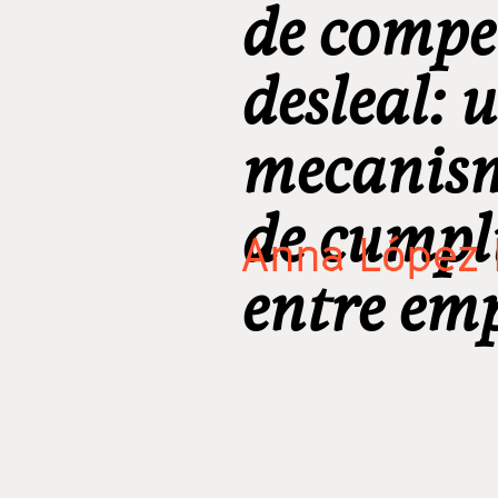
de compe
desleal: 
mecanism
de cumpl
Anna López 
entre em