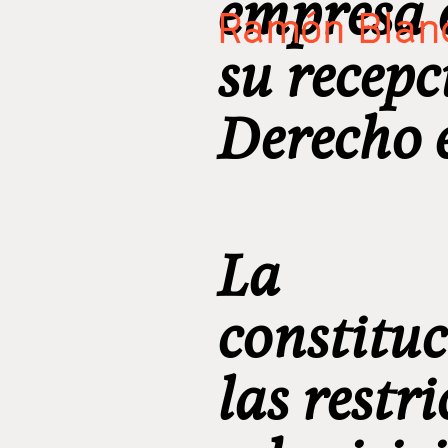
empresa e
Ramón Blanc
su recepc
Derecho 
La
constitu
las restri