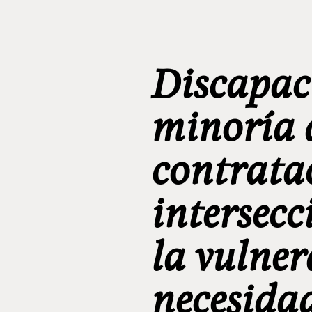
Discapac
minoría 
contratac
intersecc
la vulner
necesida