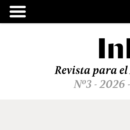
In
Ir
al
contenido
Revista para el
Nº3 - 2026 