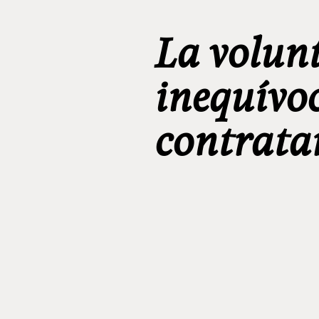
La volun
inequívo
contrata