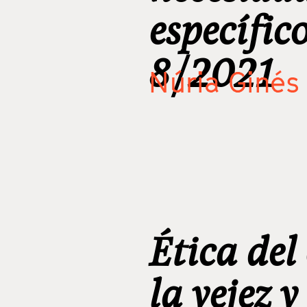
específico
8/2021
Núria Ginés 
Ética del
la vejez 