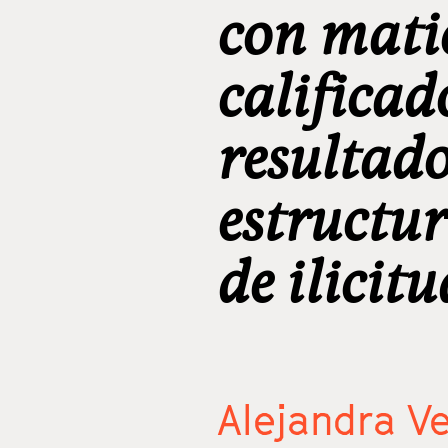
con matic
calificad
resultad
estructu
de ilicitu
Alejandra V