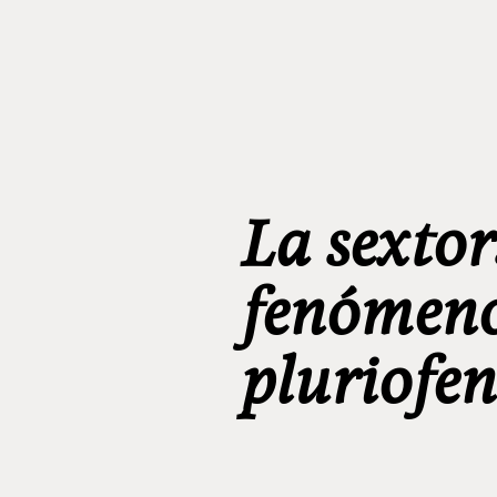
La sexto
fenómeno
pluriofen