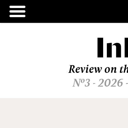
In
Ir
al
contenido
Review on th
Nº3 - 2026 