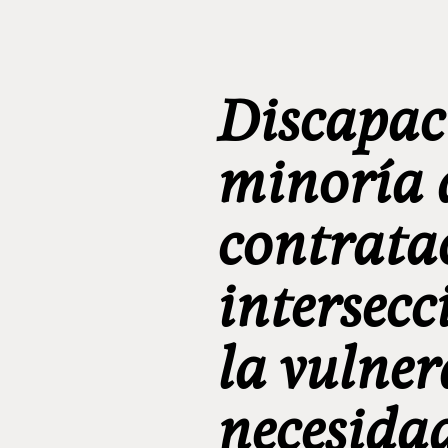
Discapac
minoría 
contratac
intersecc
la vulner
necesida