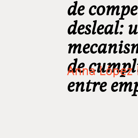
de compe
desleal: 
mecanism
de cumpl
Anna López 
entre em