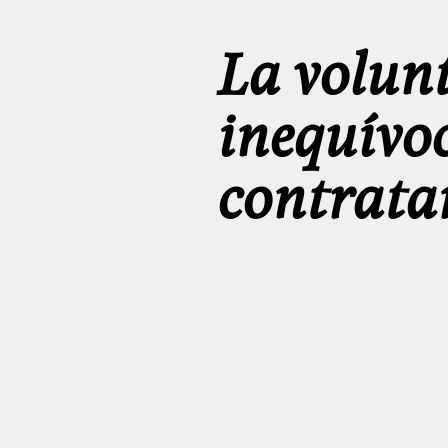
La volun
inequívo
contrata