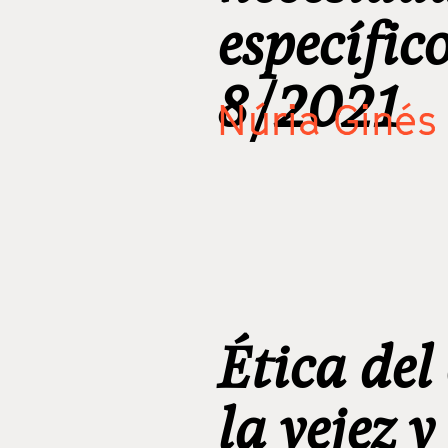
específico
8/2021
Núria Ginés 
Ética del
la vejez 