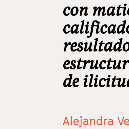
con matic
calificad
resultad
estructu
de ilicitu
Alejandra V