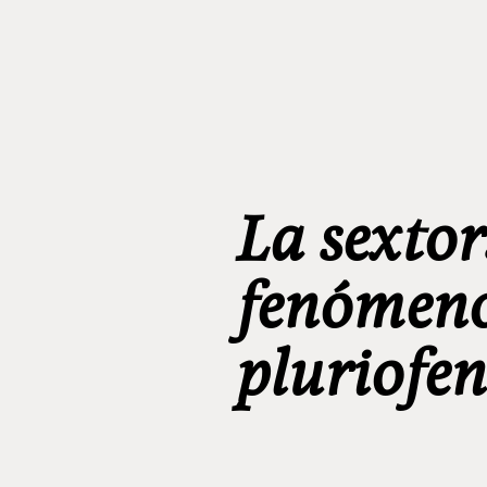
La sexto
fenómeno
pluriofen