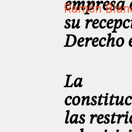
empresa e
Ramón Blanc
su recepc
Derecho 
La
constitu
las restri