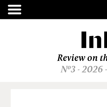
In
Ir
al
contenido
Review on th
Nº3 - 2026 