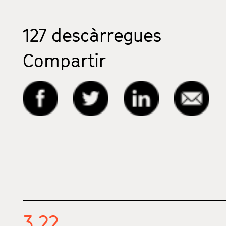
127
descàrregues
Compartir
3.22