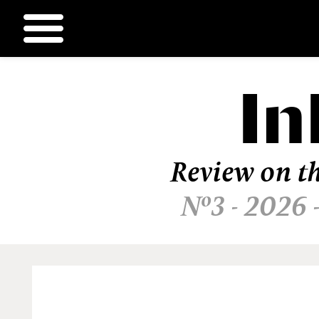
In
Ir
al
contenido
Review on th
Nº3 - 2026 