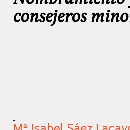
consejeros mino
_
Mª Isabel Sáez Lacav