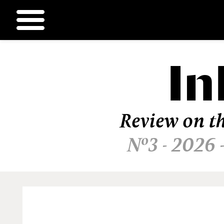
In
Ir
al
contenido
Review on th
Nº3 - 2026 