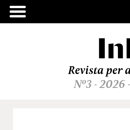
In
Ir
al
contenido
Revista per a
Nº3 - 2026 