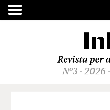
In
Ir
al
contenido
Revista per a
Nº3 - 2026 