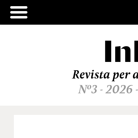
In
Ir
al
contenido
Revista per a
Nº3 - 2026 