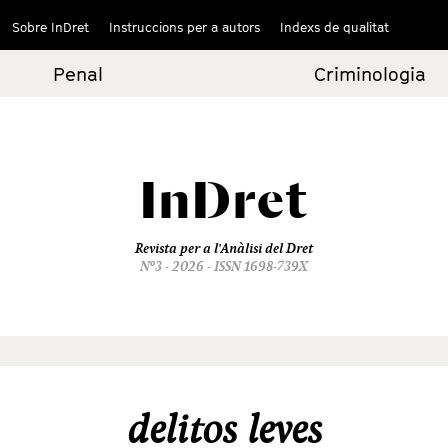
Sobre InDret
Instruccions per a autors
Indexs de qualitat
Penal
Criminologia
InDret
Revista per a l'Anàlisi del Dret
Nº3 - 2026 - ISSN 1698-739X
delitos leves