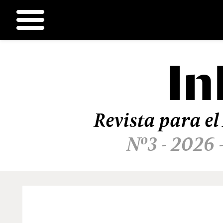
In
Ir
al
contenido
Revista para el
Nº3 - 2026 