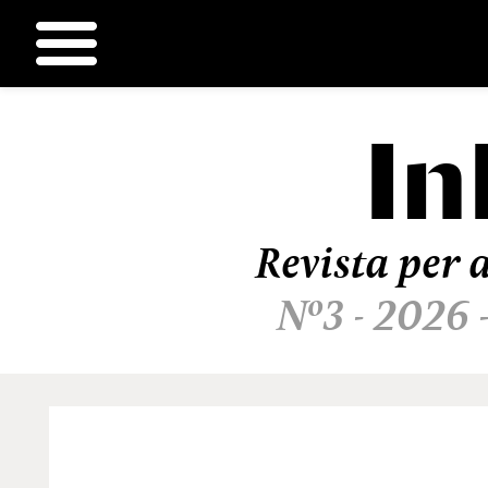
In
Ir
al
contenido
Revista per a
Nº3 - 2026 