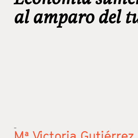
al amparo del t
_
Mª Victoria Gutiérrez