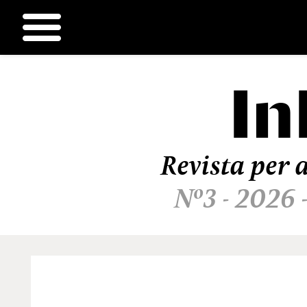
In
Ir
al
contenido
Revista per a
Nº3 - 2026 