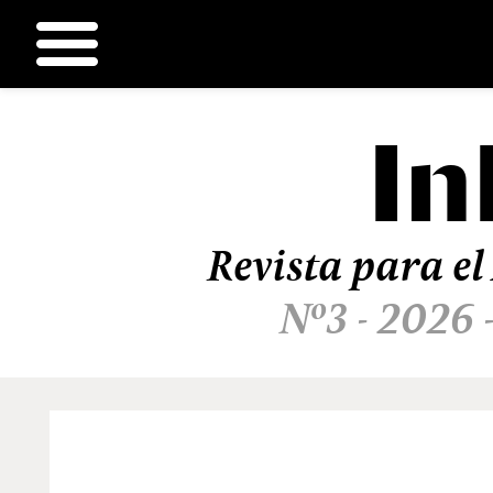
In
Ir
al
contenido
Revista para el
Nº3 - 2026 