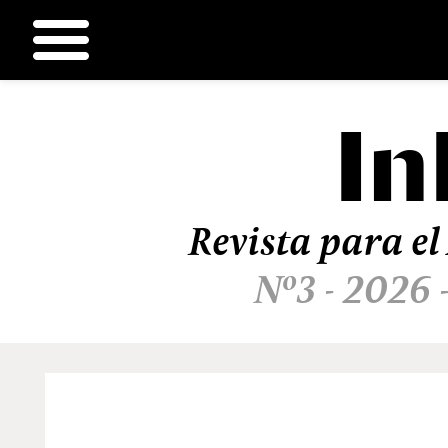
In
Ir
al
contenido
Revista para el
Nº3 - 2026 