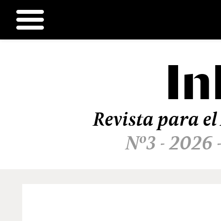
In
Ir
al
contenido
Revista para el
Nº3 - 2026 