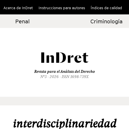
Acerca de InDret
Instrucciones para autores
Índices de calidad
Penal
Criminología
InDret
Revista para el Análisis del Derecho
Nº3 - 2026 - ISSN 1698-739X
interdisciplinariedad