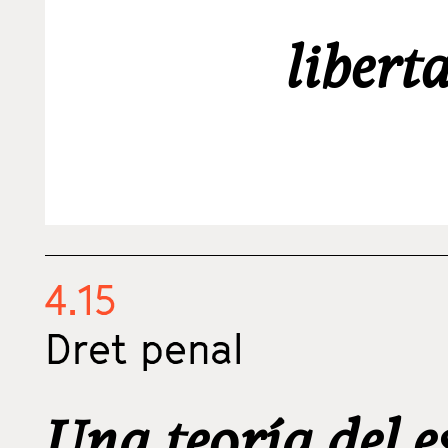
libert
4.15
Dret penal
Una teoría del e