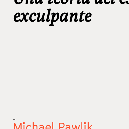
exculpante
_
Michael Pawlik