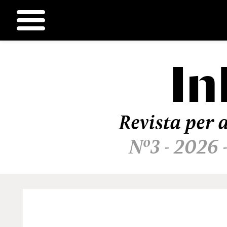
In
Ir
al
contenido
Revista per a
Nº3 - 2026 