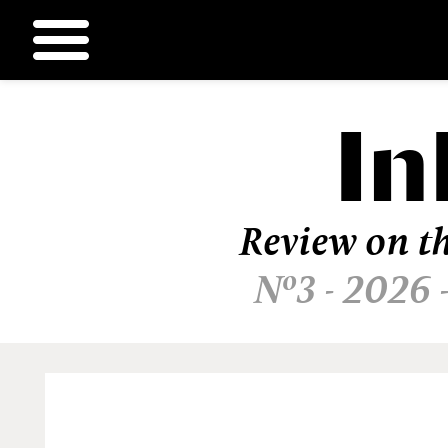
In
Ir
al
contenido
Review on th
Nº3 - 2026 