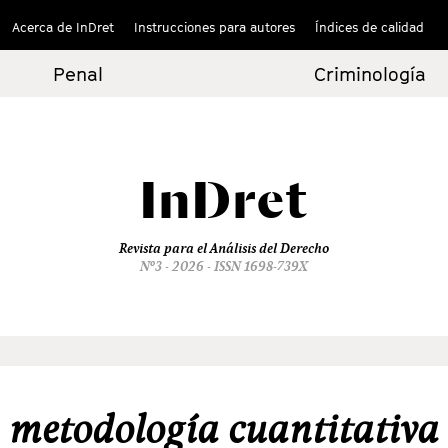
Acerca de InDret
Instrucciones para autores
Índices de calidad
Penal
Criminología
InDret
Revista para el Análisis del Derecho
Nº3 - 2026 - ISSN 1698-739X
metodología cuantitativa