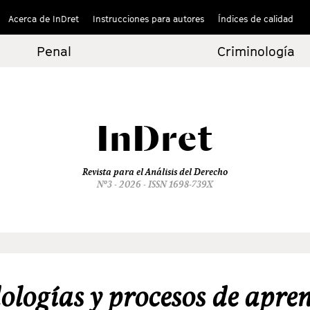
Acerca de InDret
Instrucciones para autores
Índices de calidad
Penal
Criminología
InDret
Revista para el Análisis del Derecho
Nº3 - 2026 - ISSN 1698-739X
logías y procesos de apre