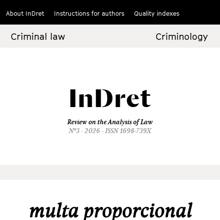
About InDret
Instructions for authors
Quality indexes
Criminal law
Criminology
InDret
Review on the Analysis of Law
Nº3 - 2026 - ISSN 1698-739X
multa proporcional