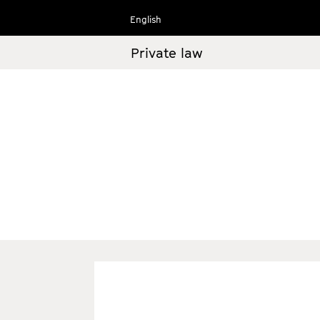
Ir
English
al
contenido
Private law