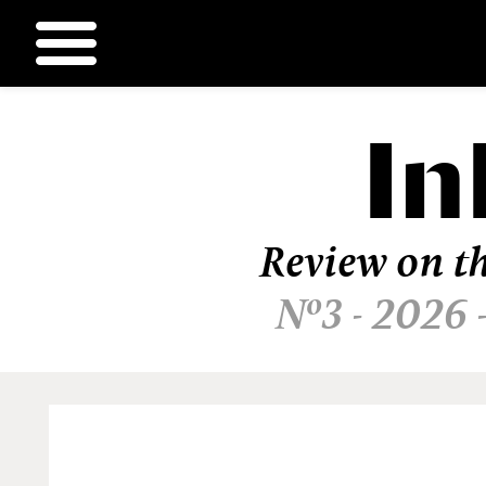
In
Ir
al
contenido
Review on th
Nº3 - 2026 