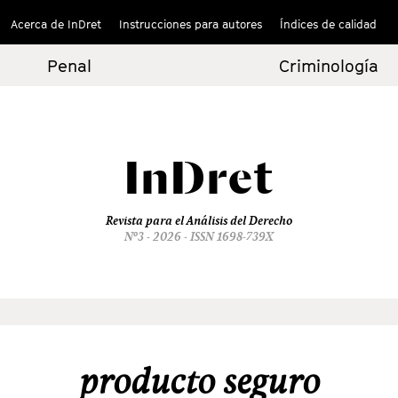
Acerca de InDret
Instrucciones para autores
Índices de calidad
Penal
Criminología
InDret
Revista para el Análisis del Derecho
Nº3 - 2026 - ISSN 1698-739X
producto seguro