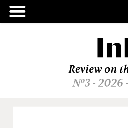
In
Ir
al
contenido
Review on th
Nº3 - 2026 