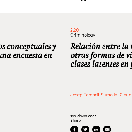
2.20
Criminology
os conceptuales y
Relación entre la 
 una encuesta en
otras formas de v
clases latentes en
_
Josep Tamarit Sumalla,
Claud
149
downloads
Share