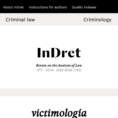
About InDret
Instructions for authors
Quality indexes
Criminal law
Criminology
InDret
Review on the Analysis of Law
Nº3 - 2026 - ISSN 1698-739X
victimología