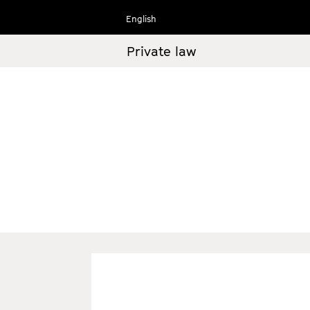
Ir
English
al
contenido
Private law