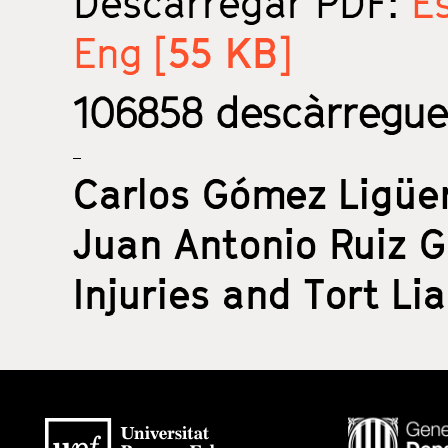
Descarregar PDF:
Es
Eng [
55 KB
]
106858
descàrregues
Carlos Gómez Ligüe
Juan Antonio Ruiz G
Injuries and Tort Lia