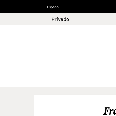
Ir
Español
al
contenido
Privado
Fr