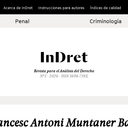
Acerca de InDret
Instrucciones para autores
Índices de calidad
Penal
Criminología
InDret
Revista para el Análisis del Derecho
Nº3 - 2026 - ISSN 1698-739X
ancesc Antoni Muntaner Ba