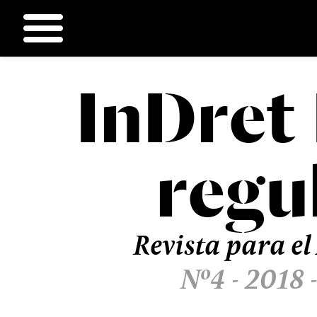
InDret
Ir
al
contenido
regu
Revista para el
Nº4 - 2018 