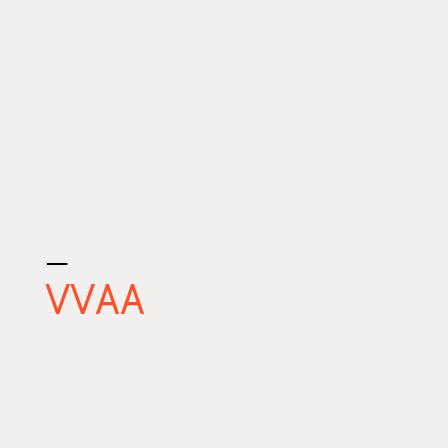
_
VVAA