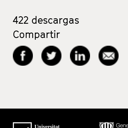
422
descargas
Compartir