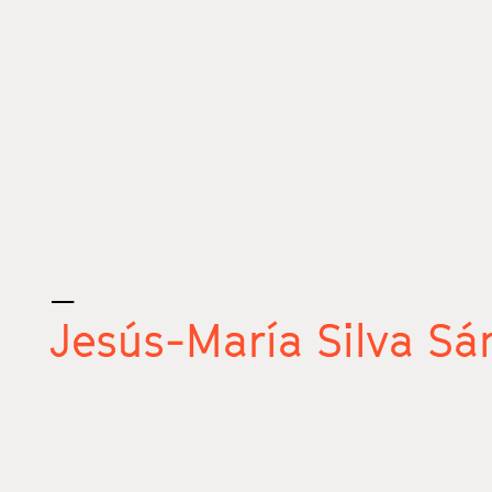
_
Jesús-María Silva Sá