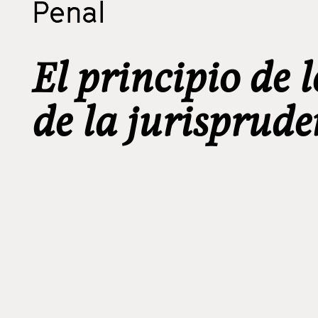
Penal
El principio de l
de la jurisprude