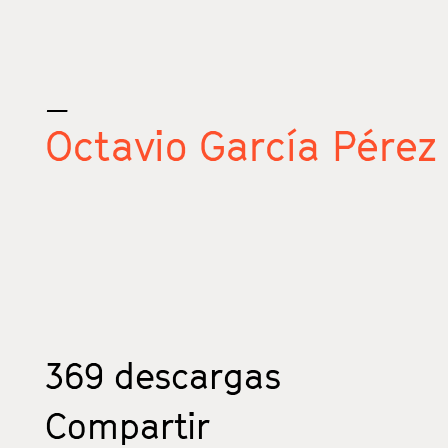
_
Octavio García Pérez
369
descargas
Compartir