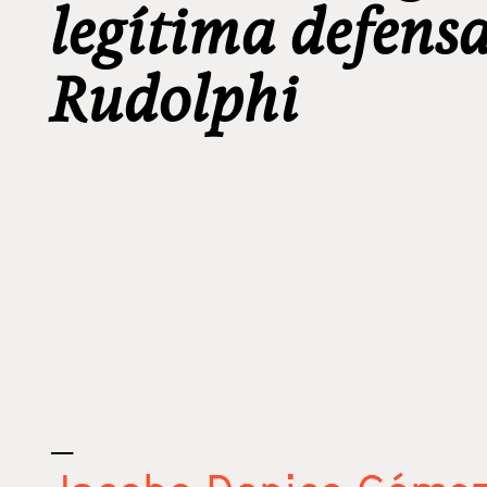
legítima defens
Rudolphi
_