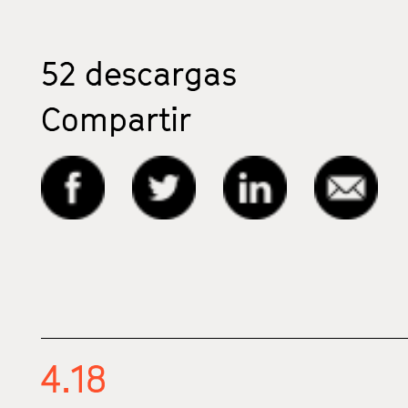
52
descargas
Compartir
4.18