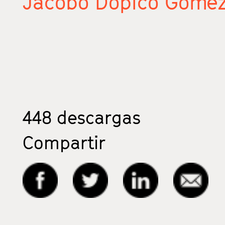
Jacobo Dopico Gómez
448
descargas
Compartir