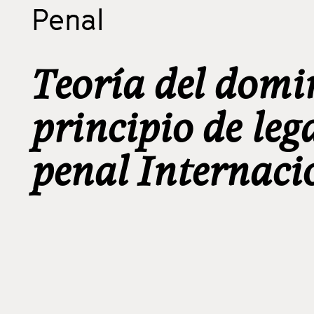
Penal
Teoría del domi
principio de leg
penal Internaci