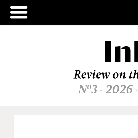
In
Ir
al
contenido
Review on th
Nº3 - 2026 