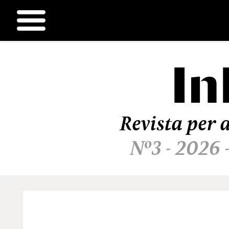
In
Ir
al
contenido
Revista per a
Nº3 - 2026 