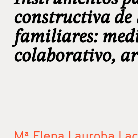
constructiva de 
familiares: med
colaborativo, a
_
Mª Elena Lauroba La