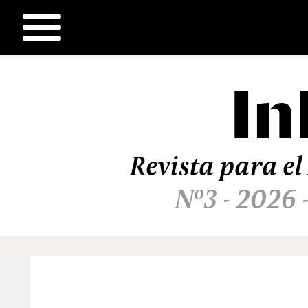
In
Ir
al
contenido
Revista para el
Nº3 - 2026 