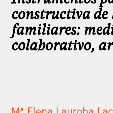
constructiva de 
familiares: med
colaborativo, a
_
Mª Elena Lauroba La