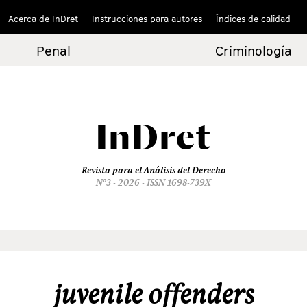
Acerca de InDret
Instrucciones para autores
Índices de calidad
Penal
Criminología
InDret
Revista para el Análisis del Derecho
Nº3 - 2026 - ISSN 1698-739X
juvenile offenders