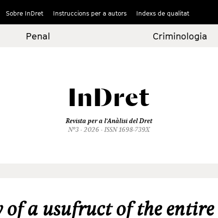
Sobre InDret
Instruccions per a autors
Indexs de qualitat
Penal
Criminologia
InDret
Revista per a l'Anàlisi del Dret
Nº3 - 2026 - ISSN 1698-739X
 of a usufruct of the entire