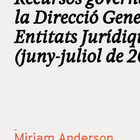
la Direcció Gene
Entitats Jurídiq
(juny-juliol de 
_
Miriam Anderson