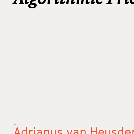
_
Adrianus van Heusde