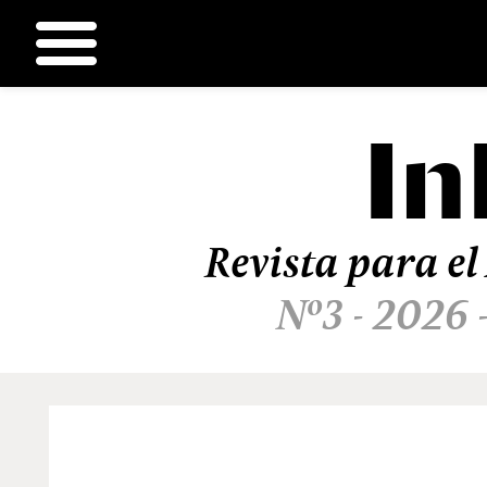
In
Ir
al
contenido
Revista para el
Nº3 - 2026 