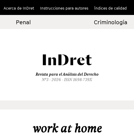
Acerca de InDret
Instrucciones para autores
Índices de calidad
Penal
Criminología
InDret
Revista para el Análisis del Derecho
Nº3 - 2026 - ISSN 1698-739X
work at home