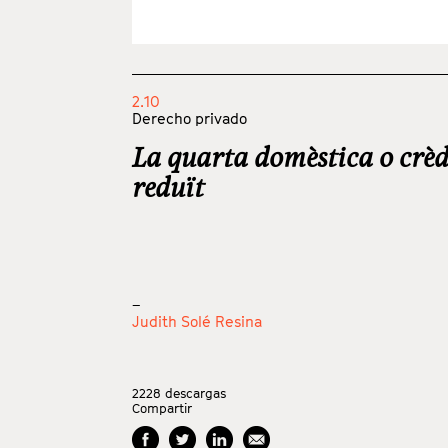
2.10
Derecho privado
La quarta domèstica o crèd
reduït
_
Judith Solé Resina
2228
descargas
Compartir