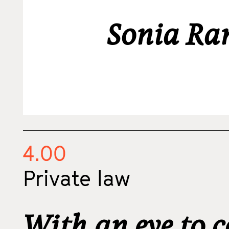
Sonia Ra
4.00
Private law
With an eye to 