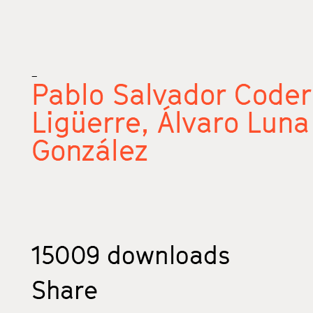
_
Pablo Salvador Code
Ligüerre,
Álvaro Luna
González
15009
downloads
Share