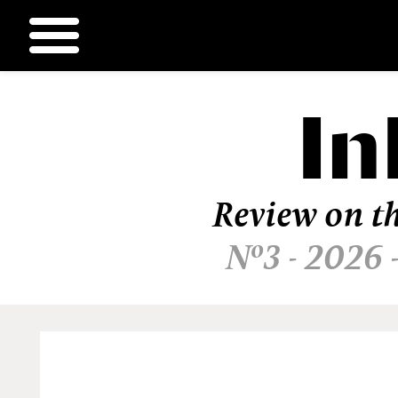
In
Ir
al
contenido
Review on th
Nº3 - 2026 