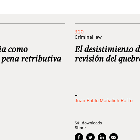
3.20
Criminal law
ria como
El desistimiento 
 pena retributiva
revisión del que
_
Juan Pablo Mañalich Raffo
341
downloads
Share