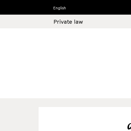
Ir
English
al
contenido
Private law