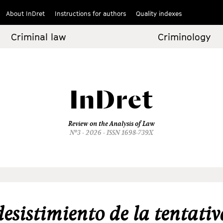
About InDret
Instructions for authors
Quality indexes
Criminal law
Criminology
InDret
Review on the Analysis of Law
Nº3 - 2026 - ISSN 1698-739X
desistimiento de la tentativ