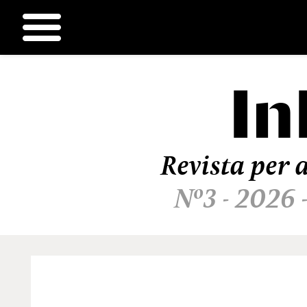
In
Ir
al
contenido
Revista per a
Nº3 - 2026 