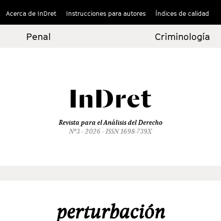
Acerca de InDret
Instrucciones para autores
Índices de calidad
Penal
Criminología
InDret
Revista para el Análisis del Derecho
Nº3 - 2026 - ISSN 1698-739X
perturbación