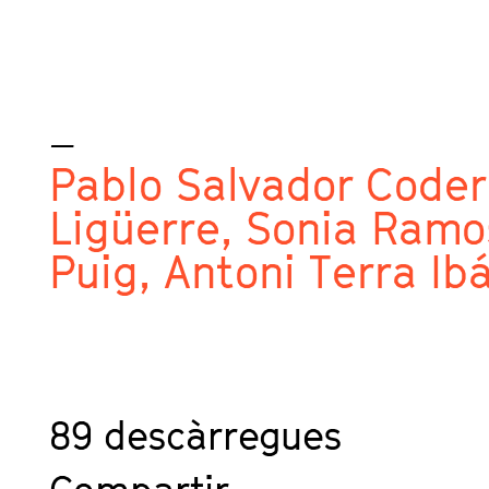
_
Pablo Salvador Code
Ligüerre,
Sonia Ramo
Puig,
Antoni Terra Ib
89
descàrregues