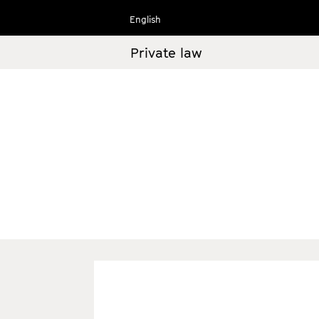
Ir
English
al
contenido
Private law