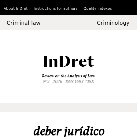
About InDret
Instructions for authors
Quality indexes
Criminal law
Criminology
InDret
Review on the Analysis of Law
Nº3 - 2026 - ISSN 1698-739X
deber jurídico