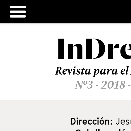
InDr
Ir
al
contenido
Revista para el
Nº3 - 2018 
Dirección:
Jes