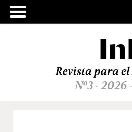
In
Ir
al
contenido
Revista para el
Nº3 - 2026 